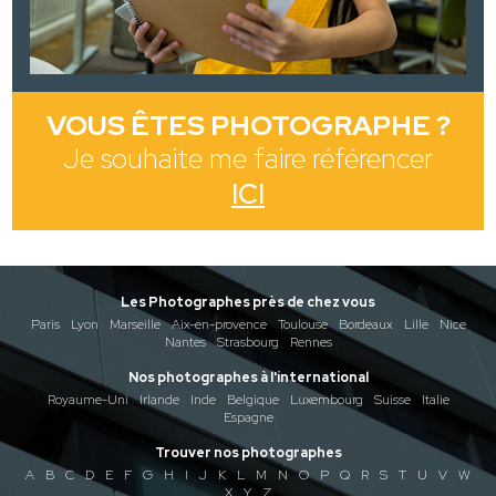
VOUS ÊTES PHOTOGRAPHE ?
Je souhaite me faire référencer
ICI
Les Photographes près de chez vous
Paris
Lyon
Marseille
Aix-en-provence
Toulouse
Bordeaux
Lille
Nice
Nantes
Strasbourg
Rennes
Nos photographes à l'international
Royaume-Uni
Irlande
Inde
Belgique
Luxembourg
Suisse
Italie
Espagne
Trouver nos photographes
A
B
C
D
E
F
G
H
I
J
K
L
M
N
O
P
Q
R
S
T
U
V
W
X
Y
Z