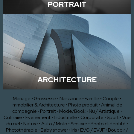
PORTRAIT
ARCHITECTURE
Mariage
•
Grossesse
•
Naissance
•
Famille
•
Couple
•
Immobilier & Architecture
•
Photo produit
•
Animal de
compagnie
•
Portrait
•
Mode/Book
•
Nu / Artistique
•
Culinaire
•
Evènement
•
Industrielle
•
Corporate
•
Sport
•
Vue
du ciel
•
Nature
•
Auto / Moto
•
Scolaire
•
Photo d'identité
•
Photothérapie
•
Baby shower
•
Iris
•
EVG / EVJF
•
Boudoir /