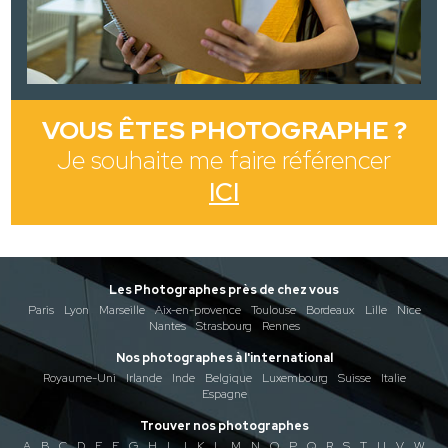
VOUS ÊTES PHOTOGRAPHE ?
Je souhaite me faire référencer
ICI
Les Photographes près de chez vous
Paris
Lyon
Marseille
Aix-en-provence
Toulouse
Bordeaux
Lille
Nice
Nantes
Strasbourg
Rennes
Nos photographes à l'international
Royaume-Uni
Irlande
Inde
Belgique
Luxembourg
Suisse
Italie
Espagne
Trouver nos photographes
A
B
C
D
E
F
G
H
I
J
K
L
M
N
O
P
Q
R
S
T
U
V
W