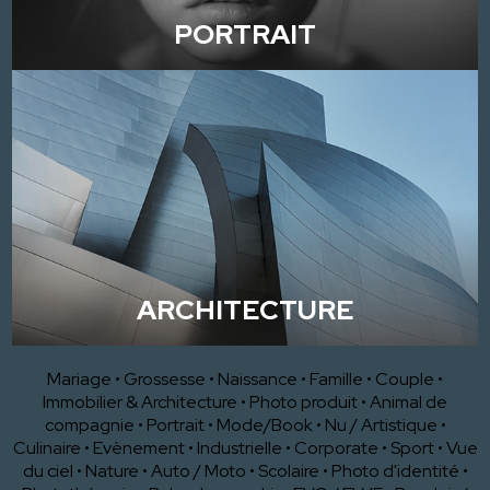
PORTRAIT
ARCHITECTURE
Mariage
•
Grossesse
•
Naissance
•
Famille
•
Couple
•
Immobilier & Architecture
•
Photo produit
•
Animal de
compagnie
•
Portrait
•
Mode/Book
•
Nu / Artistique
•
Culinaire
•
Evènement
•
Industrielle
•
Corporate
•
Sport
•
Vue
du ciel
•
Nature
•
Auto / Moto
•
Scolaire
•
Photo d'identité
•