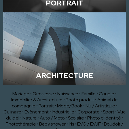
PORTRAIT
ARCHITECTURE
Mariage
•
Grossesse
•
Naissance
•
Famille
•
Couple
•
Immobilier & Architecture
•
Photo produit
•
Animal de
compagnie
•
Portrait
•
Mode/Book
•
Nu / Artistique
•
Culinaire
•
Evènement
•
Industrielle
•
Corporate
•
Sport
•
Vue
du ciel
•
Nature
•
Auto / Moto
•
Scolaire
•
Photo d'identité
•
Photothérapie
•
Baby shower
•
Iris
•
EVG / EVJF
•
Boudoir /