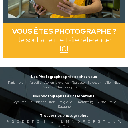
VOUS ÊTES PHOTOGRAPHE ?
Je souhaite me faire référencer
ICI
Les Photographes près de chez vous
Paris
Lyon
Marseille
Aix-en-provence
Toulouse
Bordeaux
Lille
Nice
Nantes
Strasbourg
Rennes
Nos photographes à l'international
Royaume-Uni
Irlande
Inde
Belgique
Luxembourg
Suisse
Italie
Espagne
Trouver nos photographes
A
B
C
D
E
F
G
H
I
J
K
L
M
N
O
P
Q
R
S
T
U
V
W
X
Y
Z